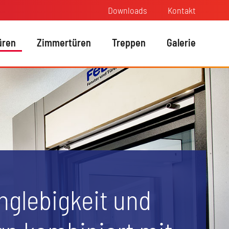
Downloads
Kontakt
üren
Zimmertüren
Treppen
Galerie
ren aus Aluminium
en aus Kunststoff
-Konfigurator
nglebigkeit und