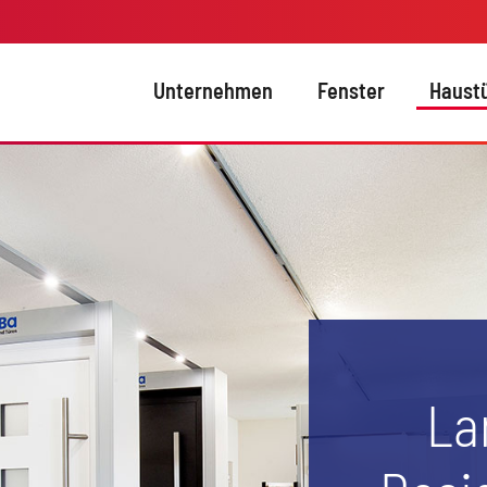
Unternehmen
Fenster
Haust
Haustü
Haustür
Haustür
La