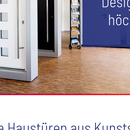
Desi
höc
a Haustüren aus Kunsts