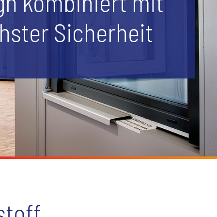
gn kombiniert mit
hster Sicherheit
toff